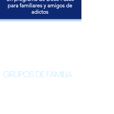
para familiares y amigos de
adictos