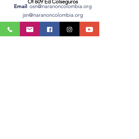
Of 609 Ed Colseguros
Email
:
osn@naranoncolombia.org
jsn@naranoncolombia.org