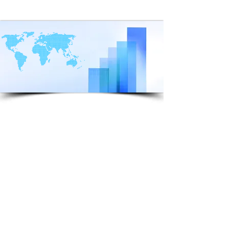
Si no hay un grupo familiar
Nar-Anon en su comunidad,
puede iniciar uno.
Simplemente siga estos
pasos para comenzar
oficialmente su grupo: