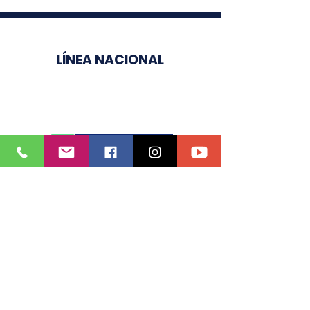
LÍNEA NACIONAL
3003510758
CHAT AQUÍ
OFICINA NACIONAL
Carrera 52 # 51 A 23
Of 609 Ed Colseguros
Email
:
osn@naranoncolombia.org
jsn@naranoncolombia.org