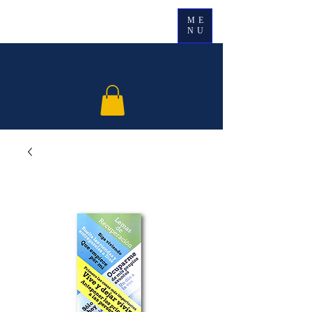
ME
NU