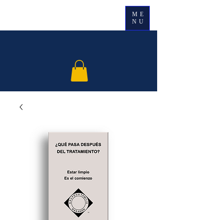
ME
NU