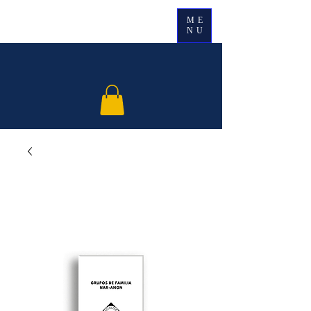
ME
NU