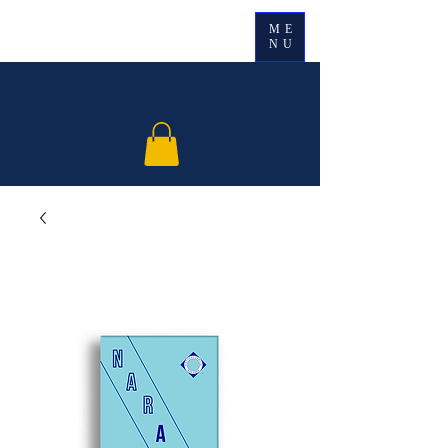
ME
NU