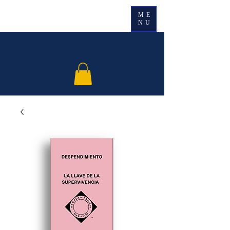
ME
NU