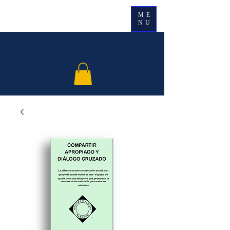
ME
NU