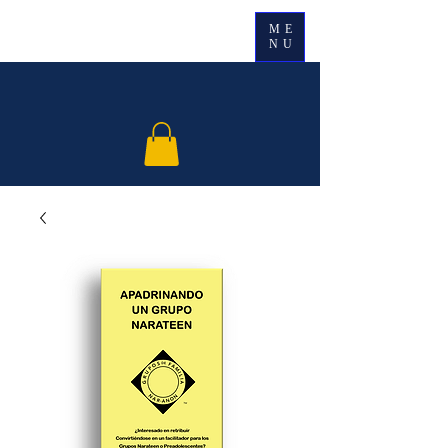
ME
NU