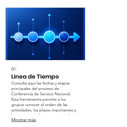
01.
Linea de Tiempo
Consulta aquí las fechas y etapas
principales del proceso de
Conferencia de Servicio Nacional.
Esta herramienta permite a los
grupos conocer el orden de las
actividades, los plazos importantes y
los momentos clave para revisar la
Mostrar más
información, preparar su conciencia
de grupo y participar oportunamente