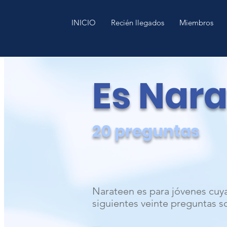
INICIO
Recién llegados
Miembros
Es Nara
20 preguntas
Narateen es para jóvenes cuya
siguientes veinte preguntas so