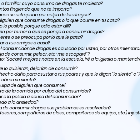
 o familiar cuyo consumo de drogas te molesta?
ntos fingiendo que no te importa?
ones se estropean por culpa de las drogas?
 alguien que consume drogas o lo que ocurre en tu casa?
lo posible porque odia estar allí?
ien por temor a que se ponga a consumir drogas?
mente o se preocupa por lo que le pasa?
ar a tus amigos a casa?
consumidor de drogas es causado por usted, por otros miembros de 
a de consumir, pelear, etc; me escaparé"?
Sacaré mejores notas en la escuela, iré a la iglesia o mantendré
e lo quisieran, dejarían de consumir?
una vez ha amenazado o ha hecho daño para asustar a tus padres y que le digan "lo siento" 
 cómo se siente?
 culpa de alguien que consume?
hora de la comida por culpa del consumidor?
 a la policía a causa del consumidor?
do a la ansiedad?
a de consumir drogas, sus problemas se resolverían?
profesores, compañeros de clase, compañeros de equipo, etc.) inj