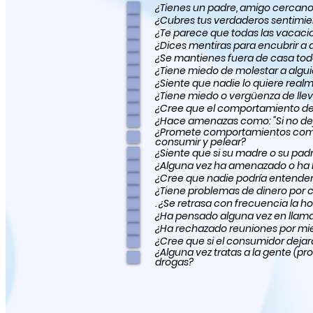
¿Tienes un padre, amigo cercano
¿Cubres tus verdaderos sentimie
¿Te parece que todas las vacaci
¿Dices mentiras para encubrir a
¿Se mantienes fuera de casa todo 
¿Tiene miedo de molestar a algu
¿Siente que nadie lo quiere real
¿Tiene miedo o vergüenza de llev
¿Cree que el comportamiento del 
¿Hace amenazas como: "Si no dej
¿Promete comportamientos como: "
consumir y pelear?
¿Siente que si su madre o su padr
¿Alg
¿Cree que nadie podría entender
¿Tiene problemas de dinero por
. ¿Se retrasa con frecuencia la 
¿Ha pensado alguna vez en llamar
¿Ha rechazado reuniones por mie
¿Cree que si el consumidor dejar
¿Alguna vez tratas a la gente (
drogas?