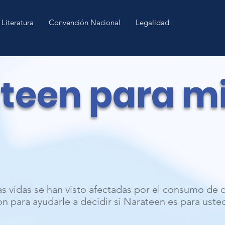
Literatura
Convención Nacional
Legalidad
teen para mi
s vidas se han visto afectadas por el consumo de 
n para ayudarle a decidir si Narateen es para uste