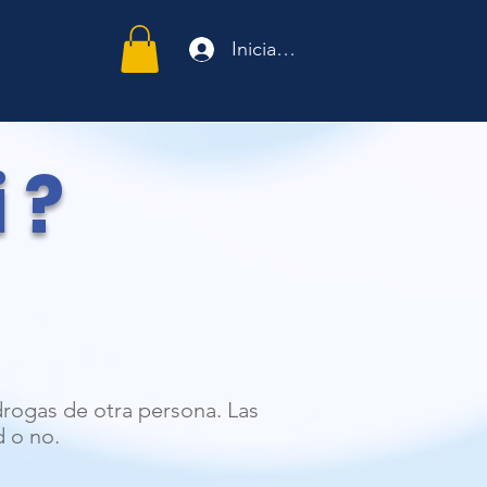
Iniciar sesión
 ?
drogas de otra persona. Las
d o no.